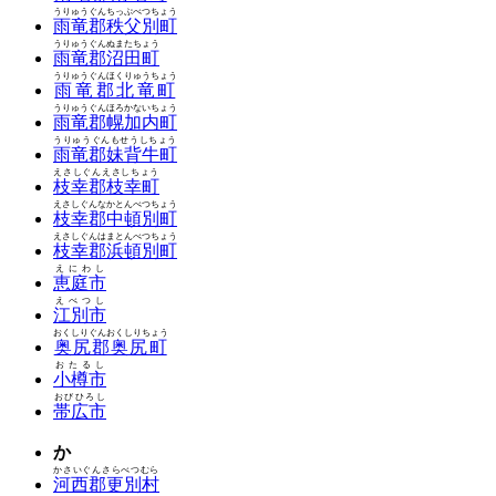
うりゅうぐんちっぷべつちょう
雨竜郡秩父別町
うりゅうぐんぬまたちょう
雨竜郡沼田町
うりゅうぐんほくりゅうちょう
雨竜郡北竜町
うりゅうぐんほろかないちょう
雨竜郡幌加内町
うりゅうぐんもせうしちょう
雨竜郡妹背牛町
えさしぐんえさしちょう
枝幸郡枝幸町
えさしぐんなかとんべつちょう
枝幸郡中頓別町
えさしぐんはまとんべつちょう
枝幸郡浜頓別町
えにわし
恵庭市
えべつし
江別市
おくしりぐんおくしりちょう
奥尻郡奥尻町
おたるし
小樽市
おびひろし
帯広市
か
かさいぐんさらべつむら
河西郡更別村