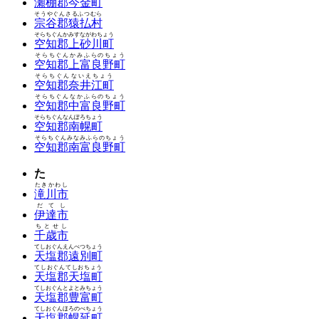
瀬棚郡今金町
そうやぐんさるふつむら
宗谷郡猿払村
そらちぐんかみすながわちょう
空知郡上砂川町
そらちぐんかみふらのちょう
空知郡上富良野町
そらちぐんないえちょう
空知郡奈井江町
そらちぐんなかふらのちょう
空知郡中富良野町
そらちぐんなんぽろちょう
空知郡南幌町
そらちぐんみなみふらのちょう
空知郡南富良野町
た
たきかわし
滝川市
だてし
伊達市
ちとせし
千歳市
てしおぐんえんべつちょう
天塩郡遠別町
てしおぐんてしおちょう
天塩郡天塩町
てしおぐんとよとみちょう
天塩郡豊富町
てしおぐんほろのべちょう
天塩郡幌延町