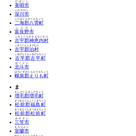
びばいし
美唄市
ふかがわし
深川市
ふたみぐんやくもちょう
二海郡八雲町
ふらのし
富良野市
ふるうぐんかもえないむら
古宇郡神恵内村
ふるうぐんとまりむら
古宇郡泊村
ふるびらぐんふるびらちょう
古平郡古平町
ほくとし
北斗市
ほろいずみぐんえりもちょう
幌泉郡えりも町
ま
ましけぐんましけちょう
増毛郡増毛町
まつまえぐんふくしまちょう
松前郡福島町
まつまえぐんまつまえちょう
松前郡松前町
みかさし
三笠市
むろらんし
室蘭市
めなしぐんらうすちょう