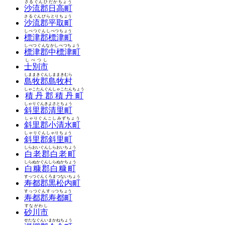
さるぐんひだかちょう
沙流郡日高町
さるぐんびらとりちょう
沙流郡平取町
しべつぐんしべつちょう
標津郡標津町
しべつぐんなかしべつちょう
標津郡中標津町
しべつし
士別市
しままきぐんしままきむら
島牧郡島牧村
しゃこたんぐんしゃこたんちょう
積丹郡積丹町
しゃりぐんきよさとちょう
斜里郡清里町
しゃりぐんこしみずちょう
斜里郡小清水町
しゃりぐんしゃりちょう
斜里郡斜里町
しらおいぐんしらおいちょう
白老郡白老町
しらぬかぐんしらぬかちょう
白糠郡白糠町
すっつぐんくろまつないちょう
寿都郡黒松内町
すっつぐんすっつちょう
寿都郡寿都町
すながわし
砂川市
せたなぐんいまかねちょう