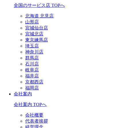
全国のサービス店 TOPへ
北海道 北見店
山形店
宮城仙台店
宮城北店
東京練馬店
埼玉店
神奈川店
群馬店
石川店
岐阜店
福井店
京都西店
福岡店
会社案内
会社案内 TOPへ
会社概要
代表者挨拶
経営理念