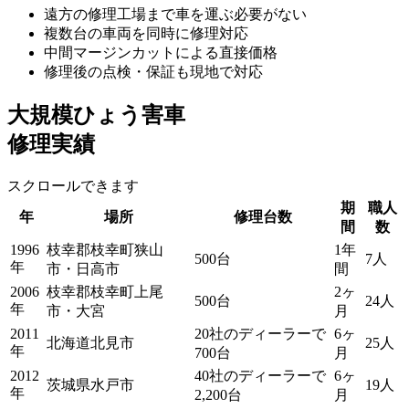
遠方の修理工場まで車を運ぶ必要がない
複数台の車両を同時に修理対応
中間マージンカットによる直接価格
修理後の点検・保証も現地で対応
大規模ひょう害車
修理実績
スクロールできます
期
職人
年
場所
修理台数
間
数
1996
枝幸郡枝幸町狭山
1年
500台
7人
年
市・日高市
間
2006
枝幸郡枝幸町上尾
2ヶ
500台
24人
年
市・大宮
月
2011
20社のディーラーで
6ヶ
北海道北見市
25人
年
700台
月
2012
40社のディーラーで
6ヶ
茨城県水戸市
19人
年
2,200台
月