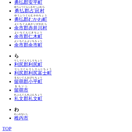
勇払郡安平町
ゆうふつぐんしむかっぷむら
勇払郡占冠村
ゆうふつぐんむかわちょう
勇払郡むかわ町
よいちぐんあかいがわむら
余市郡赤井川村
よいちぐんにきちょう
余市郡仁木町
よいちぐんよいちちょう
余市郡余市町
ら
りしりぐんりしりちょう
利尻郡利尻町
りしりぐんりしりふじちょう
利尻郡利尻富士町
るもいぐんおびらちょう
留萌郡小平町
るもいし
留萌市
れぶんぐんれぶんちょう
礼文郡礼文町
わ
わっかないし
稚内市
TOP