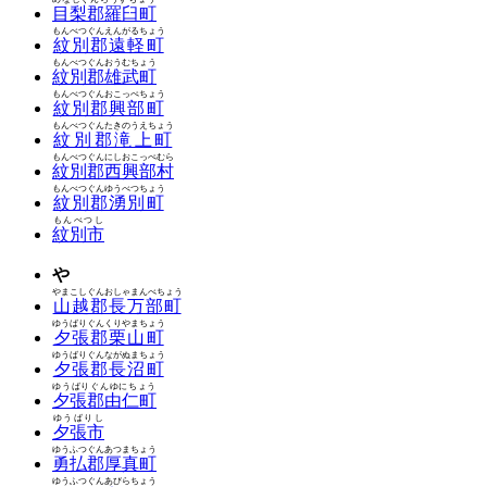
目梨郡羅臼町
もんべつぐんえんがるちょう
紋別郡遠軽町
もんべつぐんおうむちょう
紋別郡雄武町
もんべつぐんおこっぺちょう
紋別郡興部町
もんべつぐんたきのうえちょう
紋別郡滝上町
もんべつぐんにしおこっぺむら
紋別郡西興部村
もんべつぐんゆうべつちょう
紋別郡湧別町
もんべつし
紋別市
や
やまこしぐんおしゃまんべちょう
山越郡長万部町
ゆうばりぐんくりやまちょう
夕張郡栗山町
ゆうばりぐんながぬまちょう
夕張郡長沼町
ゆうばりぐんゆにちょう
夕張郡由仁町
ゆうばりし
夕張市
ゆうふつぐんあつまちょう
勇払郡厚真町
ゆうふつぐんあびらちょう