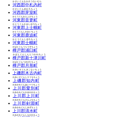
かさいぐんなかさつないむら
河西郡中札内村
かさいぐんめむろちょう
河西郡芽室町
かとうぐんおとふけちょう
河東郡音更町
かとうぐんかみしほろちょう
河東郡上士幌町
かとうぐんしかおいちょう
河東郡鹿追町
かとうぐんしほろちょう
河東郡士幌町
かばとぐんうらうすちょう
樺戸郡浦臼町
かばとぐんしんとつかわちょう
樺戸郡新十津川町
かばとぐんつきがたちょう
樺戸郡月形町
かみいそぐんきこないちょう
上磯郡木古内町
かみいそぐんしりうちちょう
上磯郡知内町
かみかわぐんあいべつちょう
上川郡愛別町
かみかわぐんかみかわちょう
上川郡上川町
かみかわぐんけんぶちちょう
上川郡剣淵町
かみかわぐんしみずちょう
上川郡清水町
かみかわぐんしもかわちょう