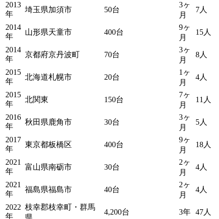
2013
3ヶ
埼玉県加須市
50台
7人
年
月
2014
9ヶ
山形県天童市
400台
15人
年
月
2014
3ヶ
京都府京丹波町
70台
8人
年
月
2015
1ヶ
北海道札幌市
20台
4人
年
月
2015
7ヶ
北関東
150台
11人
年
月
2016
3ヶ
秋田県鹿角市
30台
5人
年
月
2017
9ヶ
東京都板橋区
400台
18人
年
月
2021
2ヶ
富山県南砺市
30台
4人
年
月
2021
2ヶ
福島県福島市
40台
4人
年
月
2022
枝幸郡枝幸町・群馬
4,200台
3年
47人
年
県