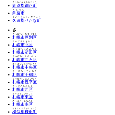
くしろぐんくしろちょう
釧路郡釧路町
くしろし
釧路市
くどうぐんせたなちょう
久遠郡せたな町
さ
さっぽろしあつべつく
札幌市厚別区
さっぽろしきたく
札幌市北区
さっぽろしきよたく
札幌市清田区
さっぽろししろいしく
札幌市白石区
さっぽろしちゅうおうく
札幌市中央区
さっぽろしていねく
札幌市手稲区
さっぽろしとよひらく
札幌市豊平区
さっぽろしにしく
札幌市西区
さっぽろしひがしく
札幌市東区
さっぽろしみなみく
札幌市南区
さまにぐんさまにちょう
様似郡様似町