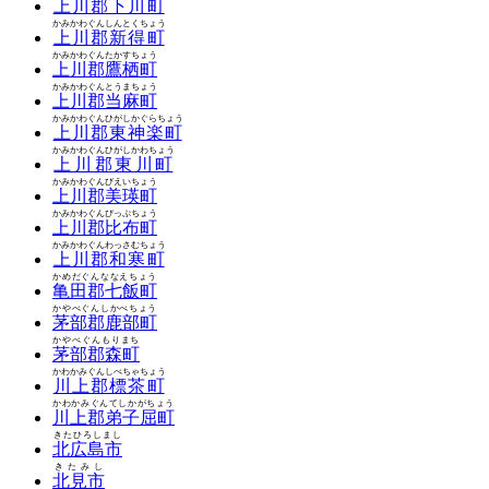
上川郡下川町
かみかわぐんしんとくちょう
上川郡新得町
かみかわぐんたかすちょう
上川郡鷹栖町
かみかわぐんとうまちょう
上川郡当麻町
かみかわぐんひがしかぐらちょう
上川郡東神楽町
かみかわぐんひがしかわちょう
上川郡東川町
かみかわぐんびえいちょう
上川郡美瑛町
かみかわぐんぴっぷちょう
上川郡比布町
かみかわぐんわっさむちょう
上川郡和寒町
かめだぐんななえちょう
亀田郡七飯町
かやべぐんしかべちょう
茅部郡鹿部町
かやべぐんもりまち
茅部郡森町
かわかみぐんしべちゃちょう
川上郡標茶町
かわかみぐんてしかがちょう
川上郡弟子屈町
きたひろしまし
北広島市
きたみし
北見市