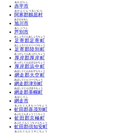
あかびらし
赤平市
あかんぐんつるいむら
阿寒郡鶴居村
あさひかわし
旭川市
あしべつし
芦別市
あしょろぐんあしょろちょう
足寄郡足寄町
あしょろぐんりくべつちょう
足寄郡陸別町
あっけしぐんあっけしちょう
厚岸郡厚岸町
あっけしぐんはまなかちょう
厚岸郡浜中町
あばしりぐんおおぞらちょう
網走郡大空町
あばしりぐんつべつちょう
網走郡津別町
あばしりぐんびほろちょう
網走郡美幌町
あばしりし
網走市
あぶたぐんきもべつちょう
虻田郡喜茂別町
あぶたぐんきょうごくちょう
虻田郡京極町
あぶたぐんくっちゃんちょう
虻田郡倶知安町
あぶたぐんとうやこちょう