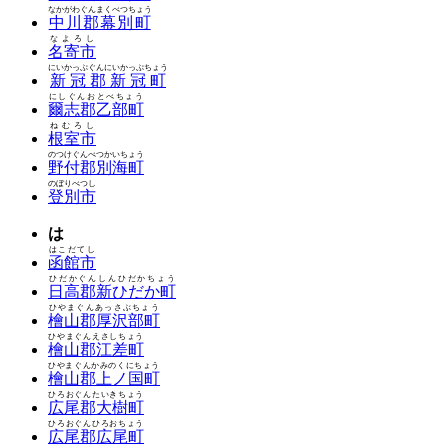
なかがわぐんまくべつちょう
中川郡幕別町
なよろし
名寄市
にいかっぷぐんにいかっぷちょう
新冠郡新冠町
にしぐんおとべちょう
爾志郡乙部町
ねむろし
根室市
のつけぐんべつかいちょう
野付郡別海町
のぼりべつし
登別市
は
はこだてし
函館市
ひだかぐんしんひだかちょう
日高郡新ひだか町
ひやまぐんあっさぶちょう
檜山郡厚沢部町
ひやまぐんえさしちょう
檜山郡江差町
ひやまぐんかみのくにちょう
檜山郡上ノ国町
ひろおぐんたいきちょう
広尾郡大樹町
ひろおぐんひろおちょう
広尾郡広尾町