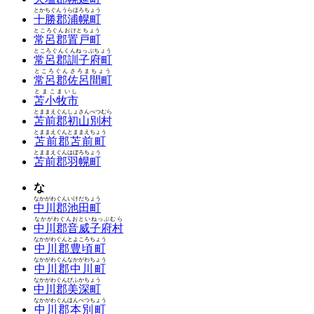
とかちぐんうらほろちょう
十勝郡浦幌町
ところぐんおけとちょう
常呂郡置戸町
ところぐんくんねっぷちょう
常呂郡訓子府町
ところぐんさろまちょう
常呂郡佐呂間町
とまこまいし
苫小牧市
とままえぐんしょさんべつむら
苫前郡初山別村
とままえぐんとままえちょう
苫前郡苫前町
とままえぐんはぼろちょう
苫前郡羽幌町
な
なかがわぐんいけだちょう
中川郡池田町
なかがわぐんおといねっぷむら
中川郡音威子府村
なかがわぐんとよころちょう
中川郡豊頃町
なかがわぐんなかがわちょう
中川郡中川町
なかがわぐんびふかちょう
中川郡美深町
なかがわぐんほんべつちょう
中川郡本別町