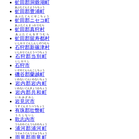
虻田郡洞爺湖町
あぶたぐんとようらちょう
虻田郡豊浦町
あぶたぐんにせこちょう
虻田郡ニセコ町
あぶたぐんまっかりむら
虻田郡真狩村
あぶたぐんるすつむら
虻田郡留寿都村
いしかりぐんしんしのつむら
石狩郡新篠津村
いしかりぐんとうべつちょう
石狩郡当別町
いしかりし
石狩市
いそやぐんらんこしちょう
磯谷郡蘭越町
いわないぐんいわないちょう
岩内郡岩内町
いわないぐんきょうわちょう
岩内郡共和町
いわみざわし
岩見沢市
うすぐんそうべつちょう
有珠郡壮瞥町
うたしないし
歌志内市
うらかわぐんうらかわちょう
浦河郡浦河町
うりゅうぐんうりゅうちょう
雨竜郡雨竜町