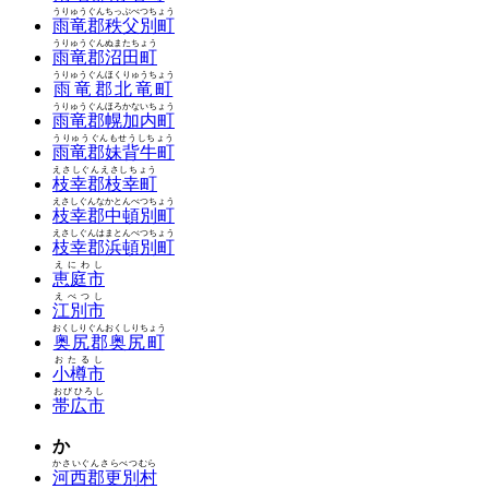
うりゅうぐんちっぷべつちょう
雨竜郡秩父別町
うりゅうぐんぬまたちょう
雨竜郡沼田町
うりゅうぐんほくりゅうちょう
雨竜郡北竜町
うりゅうぐんほろかないちょう
雨竜郡幌加内町
うりゅうぐんもせうしちょう
雨竜郡妹背牛町
えさしぐんえさしちょう
枝幸郡枝幸町
えさしぐんなかとんべつちょう
枝幸郡中頓別町
えさしぐんはまとんべつちょう
枝幸郡浜頓別町
えにわし
恵庭市
えべつし
江別市
おくしりぐんおくしりちょう
奥尻郡奥尻町
おたるし
小樽市
おびひろし
帯広市
か
かさいぐんさらべつむら
河西郡更別村