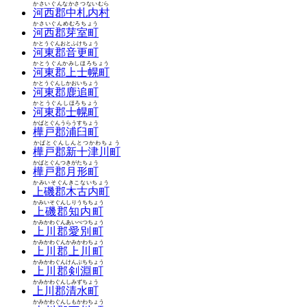
かさいぐんなかさつないむら
河西郡中札内村
かさいぐんめむろちょう
河西郡芽室町
かとうぐんおとふけちょう
河東郡音更町
かとうぐんかみしほろちょう
河東郡上士幌町
かとうぐんしかおいちょう
河東郡鹿追町
かとうぐんしほろちょう
河東郡士幌町
かばとぐんうらうすちょう
樺戸郡浦臼町
かばとぐんしんとつかわちょう
樺戸郡新十津川町
かばとぐんつきがたちょう
樺戸郡月形町
かみいそぐんきこないちょう
上磯郡木古内町
かみいそぐんしりうちちょう
上磯郡知内町
かみかわぐんあいべつちょう
上川郡愛別町
かみかわぐんかみかわちょう
上川郡上川町
かみかわぐんけんぶちちょう
上川郡剣淵町
かみかわぐんしみずちょう
上川郡清水町
かみかわぐんしもかわちょう