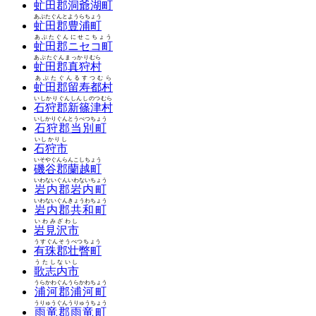
虻田郡洞爺湖町
あぶたぐんとようらちょう
虻田郡豊浦町
あぶたぐんにせこちょう
虻田郡ニセコ町
あぶたぐんまっかりむら
虻田郡真狩村
あぶたぐんるすつむら
虻田郡留寿都村
いしかりぐんしんしのつむら
石狩郡新篠津村
いしかりぐんとうべつちょう
石狩郡当別町
いしかりし
石狩市
いそやぐんらんこしちょう
磯谷郡蘭越町
いわないぐんいわないちょう
岩内郡岩内町
いわないぐんきょうわちょう
岩内郡共和町
いわみざわし
岩見沢市
うすぐんそうべつちょう
有珠郡壮瞥町
うたしないし
歌志内市
うらかわぐんうらかわちょう
浦河郡浦河町
うりゅうぐんうりゅうちょう
雨竜郡雨竜町