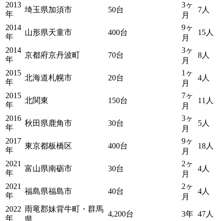
2013
3ヶ
埼玉県加須市
50台
7人
年
月
2014
9ヶ
山形県天童市
400台
15人
年
月
2014
3ヶ
京都府京丹波町
70台
8人
年
月
2015
1ヶ
北海道札幌市
20台
4人
年
月
2015
7ヶ
北関東
150台
11人
年
月
2016
3ヶ
秋田県鹿角市
30台
5人
年
月
2017
9ヶ
東京都板橋区
400台
18人
年
月
2021
2ヶ
富山県南砺市
30台
4人
年
月
2021
2ヶ
福島県福島市
40台
4人
年
月
2022
雨竜郡妹背牛町・群馬
4,200台
3年
47人
年
県