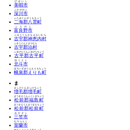
びばいし
美唄市
ふかがわし
深川市
ふたみぐんやくもちょう
二海郡八雲町
ふらのし
富良野市
ふるうぐんかもえないむら
古宇郡神恵内村
ふるうぐんとまりむら
古宇郡泊村
ふるびらぐんふるびらちょう
古平郡古平町
ほくとし
北斗市
ほろいずみぐんえりもちょう
幌泉郡えりも町
ま
ましけぐんましけちょう
増毛郡増毛町
まつまえぐんふくしまちょう
松前郡福島町
まつまえぐんまつまえちょう
松前郡松前町
みかさし
三笠市
むろらんし
室蘭市
めなしぐんらうすちょう