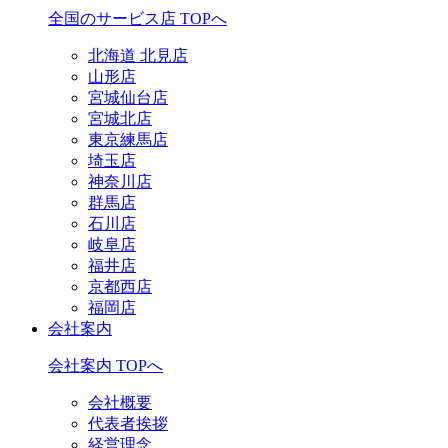
全国のサービス店 TOPへ
北海道 北見店
山形店
宮城仙台店
宮城北店
東京練馬店
埼玉店
神奈川店
群馬店
石川店
岐阜店
福井店
京都西店
福岡店
会社案内
会社案内 TOPへ
会社概要
代表者挨拶
経営理念