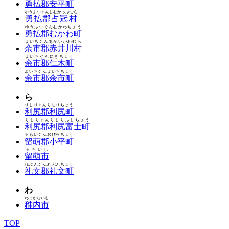
勇払郡安平町
ゆうふつぐんしむかっぷむら
勇払郡占冠村
ゆうふつぐんむかわちょう
勇払郡むかわ町
よいちぐんあかいがわむら
余市郡赤井川村
よいちぐんにきちょう
余市郡仁木町
よいちぐんよいちちょう
余市郡余市町
ら
りしりぐんりしりちょう
利尻郡利尻町
りしりぐんりしりふじちょう
利尻郡利尻富士町
るもいぐんおびらちょう
留萌郡小平町
るもいし
留萌市
れぶんぐんれぶんちょう
礼文郡礼文町
わ
わっかないし
稚内市
TOP