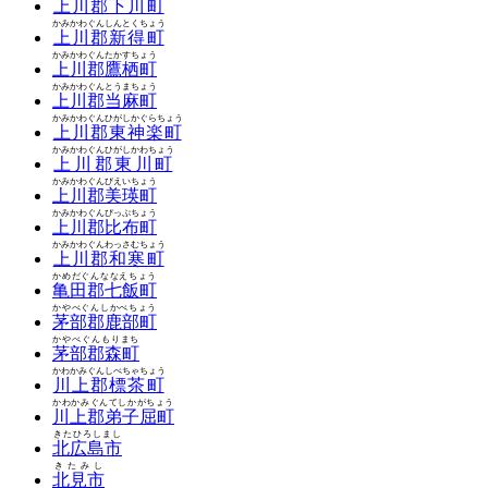
上川郡下川町
かみかわぐんしんとくちょう
上川郡新得町
かみかわぐんたかすちょう
上川郡鷹栖町
かみかわぐんとうまちょう
上川郡当麻町
かみかわぐんひがしかぐらちょう
上川郡東神楽町
かみかわぐんひがしかわちょう
上川郡東川町
かみかわぐんびえいちょう
上川郡美瑛町
かみかわぐんぴっぷちょう
上川郡比布町
かみかわぐんわっさむちょう
上川郡和寒町
かめだぐんななえちょう
亀田郡七飯町
かやべぐんしかべちょう
茅部郡鹿部町
かやべぐんもりまち
茅部郡森町
かわかみぐんしべちゃちょう
川上郡標茶町
かわかみぐんてしかがちょう
川上郡弟子屈町
きたひろしまし
北広島市
きたみし
北見市