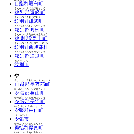
目梨郡羅臼町
もんべつぐんえんがるちょう
紋別郡遠軽町
もんべつぐんおうむちょう
紋別郡雄武町
もんべつぐんおこっぺちょう
紋別郡興部町
もんべつぐんたきのうえちょう
紋別郡滝上町
もんべつぐんにしおこっぺむら
紋別郡西興部村
もんべつぐんゆうべつちょう
紋別郡湧別町
もんべつし
紋別市
や
やまこしぐんおしゃまんべちょう
山越郡長万部町
ゆうばりぐんくりやまちょう
夕張郡栗山町
ゆうばりぐんながぬまちょう
夕張郡長沼町
ゆうばりぐんゆにちょう
夕張郡由仁町
ゆうばりし
夕張市
ゆうふつぐんあつまちょう
勇払郡厚真町
ゆうふつぐんあびらちょう