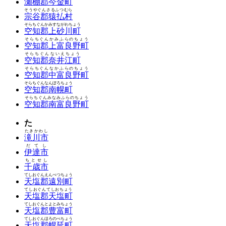
瀬棚郡今金町
そうやぐんさるふつむら
宗谷郡猿払村
そらちぐんかみすながわちょう
空知郡上砂川町
そらちぐんかみふらのちょう
空知郡上富良野町
そらちぐんないえちょう
空知郡奈井江町
そらちぐんなかふらのちょう
空知郡中富良野町
そらちぐんなんぽろちょう
空知郡南幌町
そらちぐんみなみふらのちょう
空知郡南富良野町
た
たきかわし
滝川市
だてし
伊達市
ちとせし
千歳市
てしおぐんえんべつちょう
天塩郡遠別町
てしおぐんてしおちょう
天塩郡天塩町
てしおぐんとよとみちょう
天塩郡豊富町
てしおぐんほろのべちょう
天塩郡幌延町