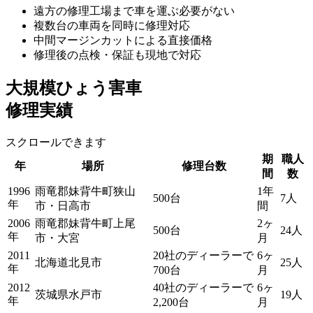
遠方の修理工場まで車を運ぶ必要がない
複数台の車両を同時に修理対応
中間マージンカットによる直接価格
修理後の点検・保証も現地で対応
大規模ひょう害車
修理実績
スクロールできます
期
職人
年
場所
修理台数
間
数
1996
雨竜郡妹背牛町狭山
1年
500台
7人
年
市・日高市
間
2006
雨竜郡妹背牛町上尾
2ヶ
500台
24人
年
市・大宮
月
2011
20社のディーラーで
6ヶ
北海道北見市
25人
年
700台
月
2012
40社のディーラーで
6ヶ
茨城県水戸市
19人
年
2,200台
月