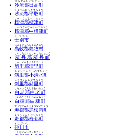
さるぐんひだかちょう
沙流郡日高町
さるぐんびらとりちょう
沙流郡平取町
しべつぐんしべつちょう
標津郡標津町
しべつぐんなかしべつちょう
標津郡中標津町
しべつし
士別市
しままきぐんしままきむら
島牧郡島牧村
しゃこたんぐんしゃこたんちょう
積丹郡積丹町
しゃりぐんきよさとちょう
斜里郡清里町
しゃりぐんこしみずちょう
斜里郡小清水町
しゃりぐんしゃりちょう
斜里郡斜里町
しらおいぐんしらおいちょう
白老郡白老町
しらぬかぐんしらぬかちょう
白糠郡白糠町
すっつぐんくろまつないちょう
寿都郡黒松内町
すっつぐんすっつちょう
寿都郡寿都町
すながわし
砂川市
せたなぐんいまかねちょう