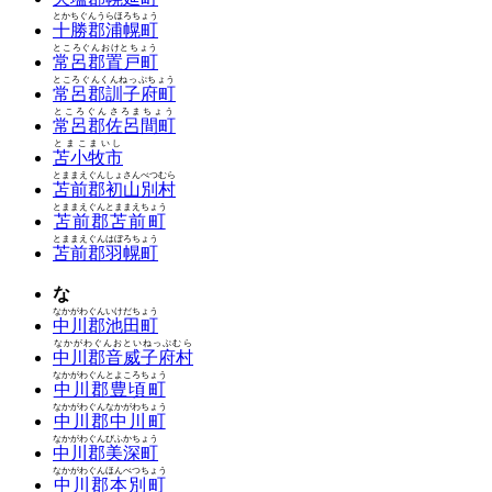
とかちぐんうらほろちょう
十勝郡浦幌町
ところぐんおけとちょう
常呂郡置戸町
ところぐんくんねっぷちょう
常呂郡訓子府町
ところぐんさろまちょう
常呂郡佐呂間町
とまこまいし
苫小牧市
とままえぐんしょさんべつむら
苫前郡初山別村
とままえぐんとままえちょう
苫前郡苫前町
とままえぐんはぼろちょう
苫前郡羽幌町
な
なかがわぐんいけだちょう
中川郡池田町
なかがわぐんおといねっぷむら
中川郡音威子府村
なかがわぐんとよころちょう
中川郡豊頃町
なかがわぐんなかがわちょう
中川郡中川町
なかがわぐんびふかちょう
中川郡美深町
なかがわぐんほんべつちょう
中川郡本別町