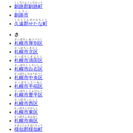
くしろぐんくしろちょう
釧路郡釧路町
くしろし
釧路市
くどうぐんせたなちょう
久遠郡せたな町
さ
さっぽろしあつべつく
札幌市厚別区
さっぽろしきたく
札幌市北区
さっぽろしきよたく
札幌市清田区
さっぽろししろいしく
札幌市白石区
さっぽろしちゅうおうく
札幌市中央区
さっぽろしていねく
札幌市手稲区
さっぽろしとよひらく
札幌市豊平区
さっぽろしにしく
札幌市西区
さっぽろしひがしく
札幌市東区
さっぽろしみなみく
札幌市南区
さまにぐんさまにちょう
様似郡様似町