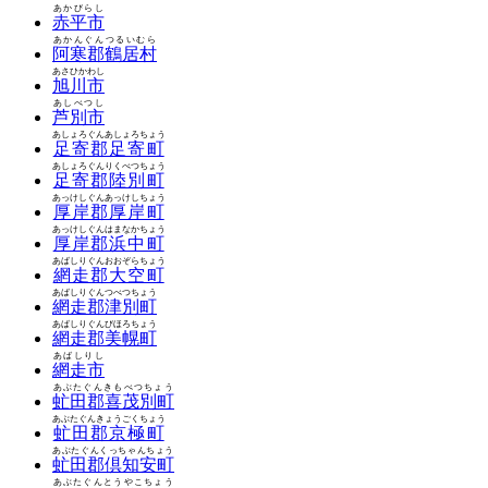
あかびらし
赤平市
あかんぐんつるいむら
阿寒郡鶴居村
あさひかわし
旭川市
あしべつし
芦別市
あしょろぐんあしょろちょう
足寄郡足寄町
あしょろぐんりくべつちょう
足寄郡陸別町
あっけしぐんあっけしちょう
厚岸郡厚岸町
あっけしぐんはまなかちょう
厚岸郡浜中町
あばしりぐんおおぞらちょう
網走郡大空町
あばしりぐんつべつちょう
網走郡津別町
あばしりぐんびほろちょう
網走郡美幌町
あばしりし
網走市
あぶたぐんきもべつちょう
虻田郡喜茂別町
あぶたぐんきょうごくちょう
虻田郡京極町
あぶたぐんくっちゃんちょう
虻田郡倶知安町
あぶたぐんとうやこちょう