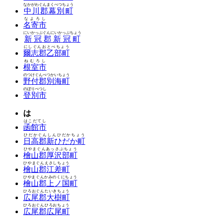
なかがわぐんまくべつちょう
中川郡幕別町
なよろし
名寄市
にいかっぷぐんにいかっぷちょう
新冠郡新冠町
にしぐんおとべちょう
爾志郡乙部町
ねむろし
根室市
のつけぐんべつかいちょう
野付郡別海町
のぼりべつし
登別市
は
はこだてし
函館市
ひだかぐんしんひだかちょう
日高郡新ひだか町
ひやまぐんあっさぶちょう
檜山郡厚沢部町
ひやまぐんえさしちょう
檜山郡江差町
ひやまぐんかみのくにちょう
檜山郡上ノ国町
ひろおぐんたいきちょう
広尾郡大樹町
ひろおぐんひろおちょう
広尾郡広尾町