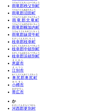
うりゅうぐんちっぷべつちょう
雨竜郡秩父別町
うりゅうぐんぬまたちょう
雨竜郡沼田町
うりゅうぐんほくりゅうちょう
雨竜郡北竜町
うりゅうぐんほろかないちょう
雨竜郡幌加内町
うりゅうぐんもせうしちょう
雨竜郡妹背牛町
えさしぐんえさしちょう
枝幸郡枝幸町
えさしぐんなかとんべつちょう
枝幸郡中頓別町
えさしぐんはまとんべつちょう
枝幸郡浜頓別町
えにわし
恵庭市
えべつし
江別市
おくしりぐんおくしりちょう
奥尻郡奥尻町
おたるし
小樽市
おびひろし
帯広市
か
かさいぐんさらべつむら
河西郡更別村