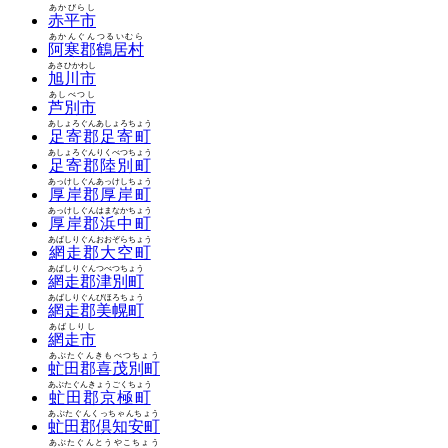
あかびらし
赤平市
あかんぐんつるいむら
阿寒郡鶴居村
あさひかわし
旭川市
あしべつし
芦別市
あしょろぐんあしょろちょう
足寄郡足寄町
あしょろぐんりくべつちょう
足寄郡陸別町
あっけしぐんあっけしちょう
厚岸郡厚岸町
あっけしぐんはまなかちょう
厚岸郡浜中町
あばしりぐんおおぞらちょう
網走郡大空町
あばしりぐんつべつちょう
網走郡津別町
あばしりぐんびほろちょう
網走郡美幌町
あばしりし
網走市
あぶたぐんきもべつちょう
虻田郡喜茂別町
あぶたぐんきょうごくちょう
虻田郡京極町
あぶたぐんくっちゃんちょう
虻田郡倶知安町
あぶたぐんとうやこちょう