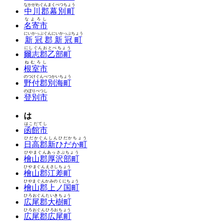
なかがわぐんまくべつちょう
中川郡幕別町
なよろし
名寄市
にいかっぷぐんにいかっぷちょう
新冠郡新冠町
にしぐんおとべちょう
爾志郡乙部町
ねむろし
根室市
のつけぐんべつかいちょう
野付郡別海町
のぼりべつし
登別市
は
はこだてし
函館市
ひだかぐんしんひだかちょう
日高郡新ひだか町
ひやまぐんあっさぶちょう
檜山郡厚沢部町
ひやまぐんえさしちょう
檜山郡江差町
ひやまぐんかみのくにちょう
檜山郡上ノ国町
ひろおぐんたいきちょう
広尾郡大樹町
ひろおぐんひろおちょう
広尾郡広尾町