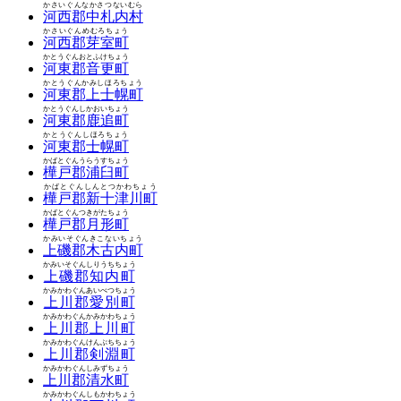
かさいぐんなかさつないむら
河西郡中札内村
かさいぐんめむろちょう
河西郡芽室町
かとうぐんおとふけちょう
河東郡音更町
かとうぐんかみしほろちょう
河東郡上士幌町
かとうぐんしかおいちょう
河東郡鹿追町
かとうぐんしほろちょう
河東郡士幌町
かばとぐんうらうすちょう
樺戸郡浦臼町
かばとぐんしんとつかわちょう
樺戸郡新十津川町
かばとぐんつきがたちょう
樺戸郡月形町
かみいそぐんきこないちょう
上磯郡木古内町
かみいそぐんしりうちちょう
上磯郡知内町
かみかわぐんあいべつちょう
上川郡愛別町
かみかわぐんかみかわちょう
上川郡上川町
かみかわぐんけんぶちちょう
上川郡剣淵町
かみかわぐんしみずちょう
上川郡清水町
かみかわぐんしもかわちょう