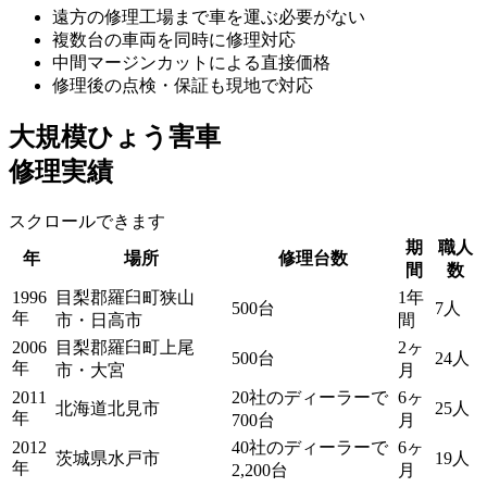
遠方の修理工場まで車を運ぶ必要がない
複数台の車両を同時に修理対応
中間マージンカットによる直接価格
修理後の点検・保証も現地で対応
大規模ひょう害車
修理実績
スクロールできます
期
職人
年
場所
修理台数
間
数
1996
目梨郡羅臼町狭山
1年
500台
7人
年
市・日高市
間
2006
目梨郡羅臼町上尾
2ヶ
500台
24人
年
市・大宮
月
2011
20社のディーラーで
6ヶ
北海道北見市
25人
年
700台
月
2012
40社のディーラーで
6ヶ
茨城県水戸市
19人
年
2,200台
月