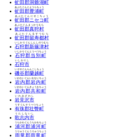
虻田郡洞爺湖町
あぶたぐんとようらちょう
虻田郡豊浦町
あぶたぐんにせこちょう
虻田郡ニセコ町
あぶたぐんまっかりむら
虻田郡真狩村
あぶたぐんるすつむら
虻田郡留寿都村
いしかりぐんしんしのつむら
石狩郡新篠津村
いしかりぐんとうべつちょう
石狩郡当別町
いしかりし
石狩市
いそやぐんらんこしちょう
磯谷郡蘭越町
いわないぐんいわないちょう
岩内郡岩内町
いわないぐんきょうわちょう
岩内郡共和町
いわみざわし
岩見沢市
うすぐんそうべつちょう
有珠郡壮瞥町
うたしないし
歌志内市
うらかわぐんうらかわちょう
浦河郡浦河町
うりゅうぐんうりゅうちょう
雨竜郡雨竜町