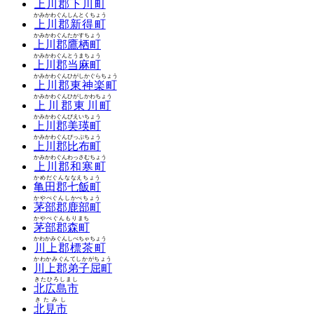
上川郡下川町
かみかわぐんしんとくちょう
上川郡新得町
かみかわぐんたかすちょう
上川郡鷹栖町
かみかわぐんとうまちょう
上川郡当麻町
かみかわぐんひがしかぐらちょう
上川郡東神楽町
かみかわぐんひがしかわちょう
上川郡東川町
かみかわぐんびえいちょう
上川郡美瑛町
かみかわぐんぴっぷちょう
上川郡比布町
かみかわぐんわっさむちょう
上川郡和寒町
かめだぐんななえちょう
亀田郡七飯町
かやべぐんしかべちょう
茅部郡鹿部町
かやべぐんもりまち
茅部郡森町
かわかみぐんしべちゃちょう
川上郡標茶町
かわかみぐんてしかがちょう
川上郡弟子屈町
きたひろしまし
北広島市
きたみし
北見市