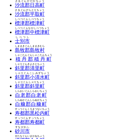
さるぐんひだかちょう
沙流郡日高町
さるぐんびらとりちょう
沙流郡平取町
しべつぐんしべつちょう
標津郡標津町
しべつぐんなかしべつちょう
標津郡中標津町
しべつし
士別市
しままきぐんしままきむら
島牧郡島牧村
しゃこたんぐんしゃこたんちょう
積丹郡積丹町
しゃりぐんきよさとちょう
斜里郡清里町
しゃりぐんこしみずちょう
斜里郡小清水町
しゃりぐんしゃりちょう
斜里郡斜里町
しらおいぐんしらおいちょう
白老郡白老町
しらぬかぐんしらぬかちょう
白糠郡白糠町
すっつぐんくろまつないちょう
寿都郡黒松内町
すっつぐんすっつちょう
寿都郡寿都町
すながわし
砂川市
せたなぐんいまかねちょう