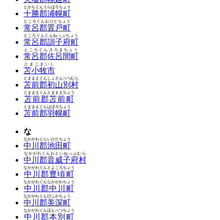
とかちぐんうらほろちょう
十勝郡浦幌町
ところぐんおけとちょう
常呂郡置戸町
ところぐんくんねっぷちょう
常呂郡訓子府町
ところぐんさろまちょう
常呂郡佐呂間町
とまこまいし
苫小牧市
とままえぐんしょさんべつむら
苫前郡初山別村
とままえぐんとままえちょう
苫前郡苫前町
とままえぐんはぼろちょう
苫前郡羽幌町
な
なかがわぐんいけだちょう
中川郡池田町
なかがわぐんおといねっぷむら
中川郡音威子府村
なかがわぐんとよころちょう
中川郡豊頃町
なかがわぐんなかがわちょう
中川郡中川町
なかがわぐんびふかちょう
中川郡美深町
なかがわぐんほんべつちょう
中川郡本別町