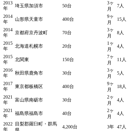
2013
3ヶ
埼玉県加須市
50台
7人
年
月
2014
9ヶ
山形県天童市
400台
15人
年
月
2014
3ヶ
京都府京丹波町
70台
8人
年
月
2015
1ヶ
北海道札幌市
20台
4人
年
月
2015
7ヶ
北関東
150台
11人
年
月
2016
3ヶ
秋田県鹿角市
30台
5人
年
月
2017
9ヶ
東京都板橋区
400台
18人
年
月
2021
2ヶ
富山県南砺市
30台
4人
年
月
2021
2ヶ
福島県福島市
40台
4人
年
月
2022
目梨郡羅臼町・群馬
4,200台
3年
47人
年
県