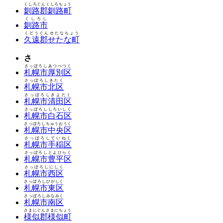
くしろぐんくしろちょう
釧路郡釧路町
くしろし
釧路市
くどうぐんせたなちょう
久遠郡せたな町
さ
さっぽろしあつべつく
札幌市厚別区
さっぽろしきたく
札幌市北区
さっぽろしきよたく
札幌市清田区
さっぽろししろいしく
札幌市白石区
さっぽろしちゅうおうく
札幌市中央区
さっぽろしていねく
札幌市手稲区
さっぽろしとよひらく
札幌市豊平区
さっぽろしにしく
札幌市西区
さっぽろしひがしく
札幌市東区
さっぽろしみなみく
札幌市南区
さまにぐんさまにちょう
様似郡様似町