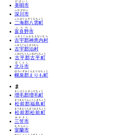
びばいし
美唄市
ふかがわし
深川市
ふたみぐんやくもちょう
二海郡八雲町
ふらのし
富良野市
ふるうぐんかもえないむら
古宇郡神恵内村
ふるうぐんとまりむら
古宇郡泊村
ふるびらぐんふるびらちょう
古平郡古平町
ほくとし
北斗市
ほろいずみぐんえりもちょう
幌泉郡えりも町
ま
ましけぐんましけちょう
増毛郡増毛町
まつまえぐんふくしまちょう
松前郡福島町
まつまえぐんまつまえちょう
松前郡松前町
みかさし
三笠市
むろらんし
室蘭市
めなしぐんらうすちょう