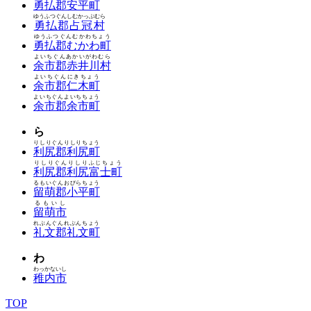
勇払郡安平町
ゆうふつぐんしむかっぷむら
勇払郡占冠村
ゆうふつぐんむかわちょう
勇払郡むかわ町
よいちぐんあかいがわむら
余市郡赤井川村
よいちぐんにきちょう
余市郡仁木町
よいちぐんよいちちょう
余市郡余市町
ら
りしりぐんりしりちょう
利尻郡利尻町
りしりぐんりしりふじちょう
利尻郡利尻富士町
るもいぐんおびらちょう
留萌郡小平町
るもいし
留萌市
れぶんぐんれぶんちょう
礼文郡礼文町
わ
わっかないし
稚内市
TOP