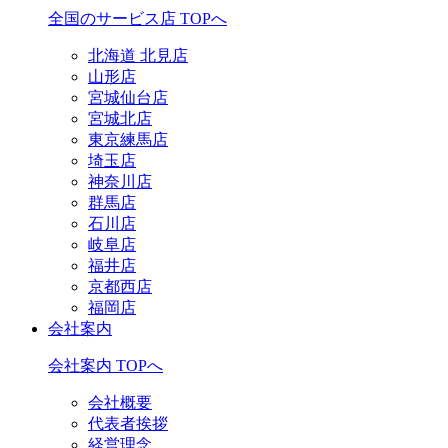
全国のサービス店 TOPへ
北海道 北見店
山形店
宮城仙台店
宮城北店
東京練馬店
埼玉店
神奈川店
群馬店
石川店
岐阜店
福井店
京都西店
福岡店
会社案内
会社案内 TOPへ
会社概要
代表者挨拶
経営理念