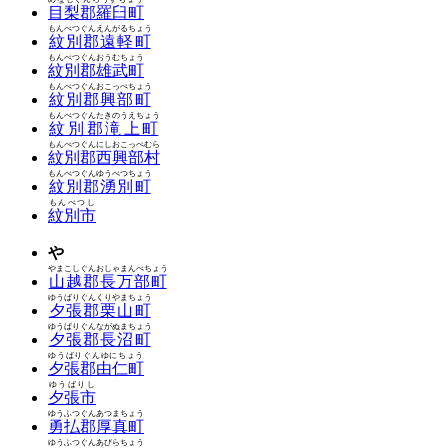
目梨郡羅臼町
もんべつぐんえんがるちょう
紋別郡遠軽町
もんべつぐんおうむちょう
紋別郡雄武町
もんべつぐんおこっぺちょう
紋別郡興部町
もんべつぐんたきのうえちょう
紋別郡滝上町
もんべつぐんにしおこっぺむら
紋別郡西興部村
もんべつぐんゆうべつちょう
紋別郡湧別町
もんべつし
紋別市
や
やまこしぐんおしゃまんべちょう
山越郡長万部町
ゆうばりぐんくりやまちょう
夕張郡栗山町
ゆうばりぐんながぬまちょう
夕張郡長沼町
ゆうばりぐんゆにちょう
夕張郡由仁町
ゆうばりし
夕張市
ゆうふつぐんあつまちょう
勇払郡厚真町
ゆうふつぐんあびらちょう