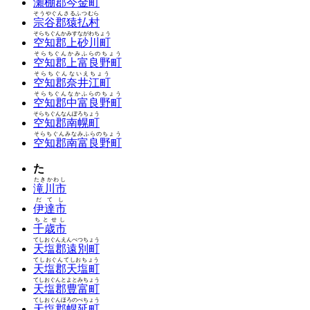
瀬棚郡今金町
そうやぐんさるふつむら
宗谷郡猿払村
そらちぐんかみすながわちょう
空知郡上砂川町
そらちぐんかみふらのちょう
空知郡上富良野町
そらちぐんないえちょう
空知郡奈井江町
そらちぐんなかふらのちょう
空知郡中富良野町
そらちぐんなんぽろちょう
空知郡南幌町
そらちぐんみなみふらのちょう
空知郡南富良野町
た
たきかわし
滝川市
だてし
伊達市
ちとせし
千歳市
てしおぐんえんべつちょう
天塩郡遠別町
てしおぐんてしおちょう
天塩郡天塩町
てしおぐんとよとみちょう
天塩郡豊富町
てしおぐんほろのべちょう
天塩郡幌延町